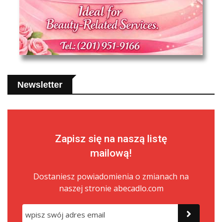
Newsletter
Zapisz się na naszą listę
mailową!
Dostaniesz powiadomienia o zmianach na
naszej stronie abecadlo.com