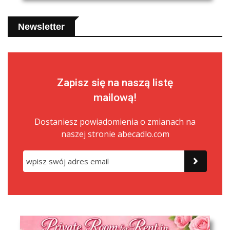
Newsletter
Zapisz się na naszą listę
mailową!
Dostaniesz powiadomienia o zmianach na
naszej stronie abecadlo.com