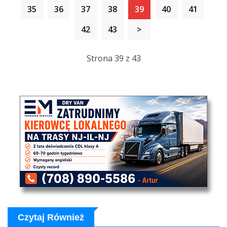
35
36
37
38
39
40
41
42
43
>
Strona 39 z 43
Czytaj Również