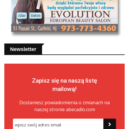
Newsletter
Zapisz się na naszą listę
mailową!
Dostaniesz powiadomienia o zmianach na
naszej stronie abecadlo.com