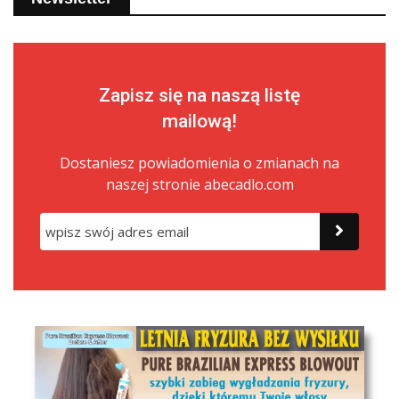
Zapisz się na naszą listę
mailową!
Dostaniesz powiadomienia o zmianach na
naszej stronie abecadlo.com