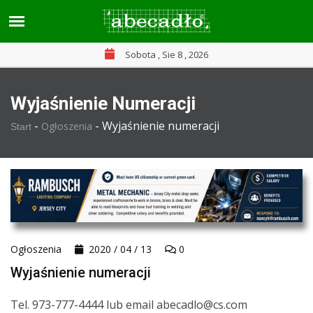
Sobota , Sie 8 , 2026
Wyjaśnienie Numeracji
-
-
Wyjaśnienie numeracji
Ogłoszenia
Start
Ogłoszenia
2020 / 04 / 13
0
Wyjaśnienie numeracji
Tel. 973-777-4444 lub email abecadlo@cs.com