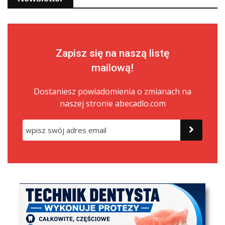
Zapisz się na naszą listę
mailową!
Dostaniesz powiadomienia o zmianach na
naszej stronie abecadlo.com