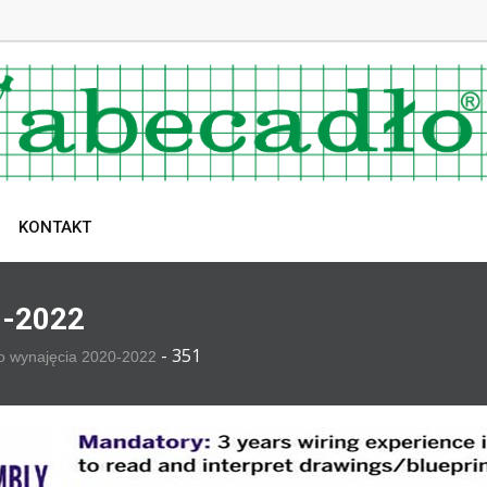
KONTAKT
0-2022
-
351
o wynajęcia 2020-2022