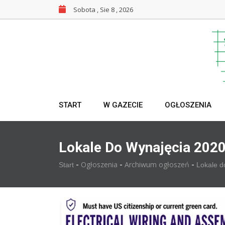
Sobota , Sie 8 , 2026
START
W GAZECIE
OGŁOSZENIA
Lokale Do Wynajęcia 202
-
-
-
Ogłoszenia
Archiwum ogłoszeń
Start
Lokale d