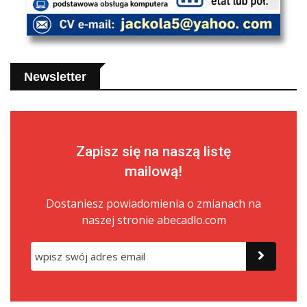
Newsletter
Zapisz się na naszą listę
mailową!
Dostaniesz powiadomienia o zmianach na
naszej stronie abecadlo.com