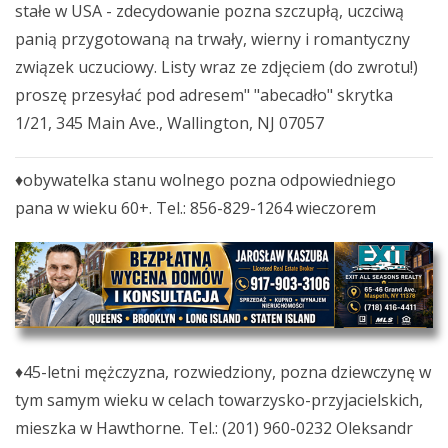
stałe w USA - zdecydowanie pozna szczupłą, uczciwą
panią przygotowaną na trwały, wierny i romantyczny
związek uczuciowy. Listy wraz ze zdjęciem (do zwrotu!)
proszę przesyłać pod adresem" "abecadło" skrytka
1/21, 345 Main Ave., Wallington, NJ 07057
♦obywatelka stanu wolnego pozna odpowiedniego
pana w wieku 60+. Tel.: 856-829-1264 wieczorem
♦45-letni mężczyzna, rozwiedziony, pozna dziewczynę w
tym samym wieku w celach towarzysko-przyjacielskich,
mieszka w Hawthorne. Tel.: (201) 960-0232 Oleksandr