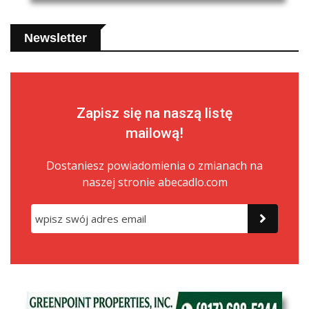
Newsletter
Zapisz się na naszą listę
mailową!
Dostaniesz powiadomienia o zmianach na
naszej stronie abecadlo.com