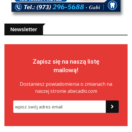
Newsletter
Zapisz się na naszą listę
mailową!
Dostaniesz powiadomienia o zmianach na
naszej stronie abecadlo.com