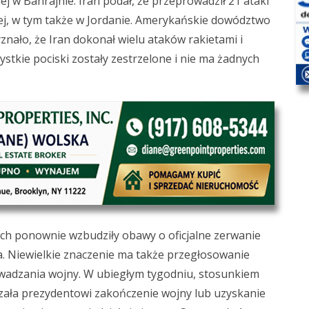
j w Bahrajnie. Iran podał, że przeprowadził 21 ataki
ej, w tym także w Jordanie. Amerykańskie dowództwo
zyznało, że Iran dokonał wielu ataków rakietami i
stkie pociski zostały zestrzelone i nie ma żadnych
ch ponownie wzbudziły obawy o oficjalne zerwanie
ia. Niewielkie znaczenie ma także przegłosowanie
wadzania wojny. W ubiegłym tygodniu, stosunkiem
ała prezydentowi zakończenie wojny lub uzyskanie