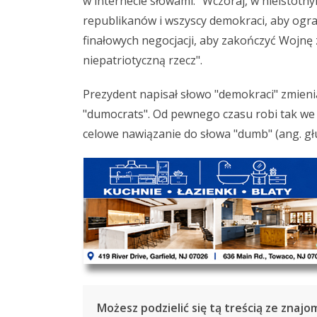
w internecie słowami: "Wczoraj, w nieistotn
republikanów i wszyscy demokraci, aby ogr
finałowych negocjacji, aby zakończyć Wojnę 
niepatriotyczną rzecz".
Prezydent napisał słowo "demokraci" zmienia
"dumocrats". Od pewnego czasu robi tak we 
celowe nawiązanie do słowa "dumb" (ang. gł
Możesz podzielić się tą treścią ze znajo