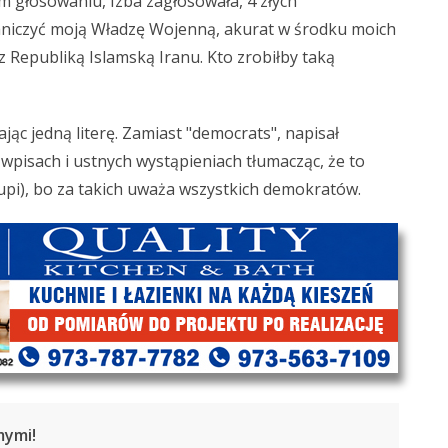
ym głosowaniu, Izba zagłosowała, 4 złych
aniczyć moją Władzę Wojenną, akurat w środku moich
z Republiką Islamską Iranu. Kto zrobiłby taką
jąc jedną literę. Zamiast "democrats", napisał
wpisach i ustnych wystąpieniach tłumacząc, że to
upi), bo za takich uważa wszystkich demokratów.
mymi!