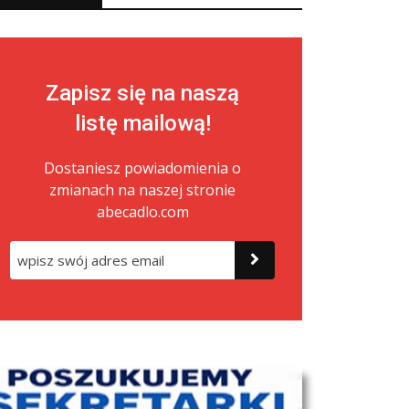
Zapisz się na naszą
listę mailową!
Dostaniesz powiadomienia o
zmianach na naszej stronie
abecadlo.com