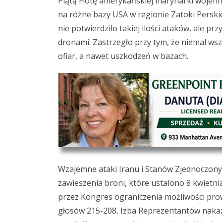
Piątą Flotę amerykańskiej marynarki wojenne
na różne bazy USA w regionie Zatoki Perski
nie potwierdziło takiej ilości ataków, ale pr
dronami. Zastrzegło przy tym, że niemal wszy
ofiar, a nawet uszkodzeń w bazach.
Wzajemne ataki Iranu i Stanów Zjednoczony
zawieszenia broni, które ustalono 8 kwietn
przez Kongres ograniczenia możliwości pro
głosów 215-208, Izba Reprezentantów nakaz