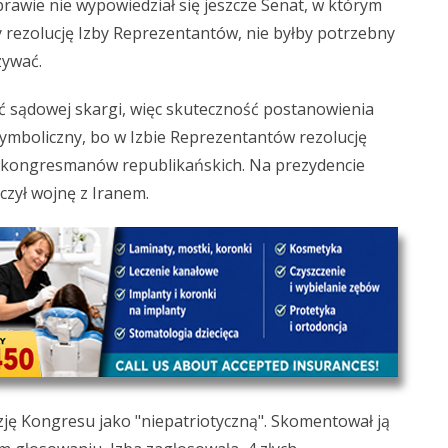
rawie nie wypowiedział się jeszcze Senat, w którym
y rezolucję Izby Reprezentantów, nie byłby potrzebny
zywać.
ć sądowej skargi, więc skuteczność postanowienia
ymboliczny, bo w Izbie Reprezentantów rezolucję
 kongresmanów republikańskich. Na prezydencie
ńczył wojnę z Iranem.
ę Kongresu jako "niepatriotyczną". Skomentował ją