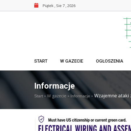
Piątek , Sie 7 , 2026
START
W GAZECIE
OGŁOSZENIA
Informacje
-
-
-
Wzajemne ataki 
W gazecie
Start
Informacje