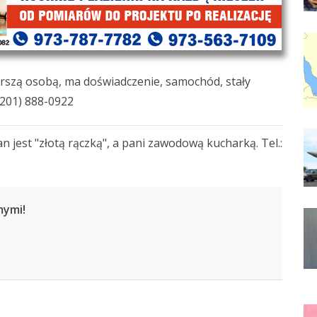
rszą osobą, ma doświadczenie, samochód, stały
(201) 888-0922
an jest "złotą rączką", a pani zawodową kucharką. Tel.:
mymi!