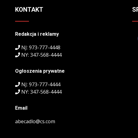
KONTAKT
S
Redakcja i reklamy
NJ: 973-777-4448
NY: 347-568-4444
Ogłoszenia prywatne
NJ: 973-777-4444
NY: 347-568-4444
Email
abecadlo@cs.com