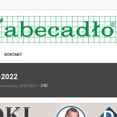
KONTAKT
-2022
-
240
wanie pracy 2020-2022