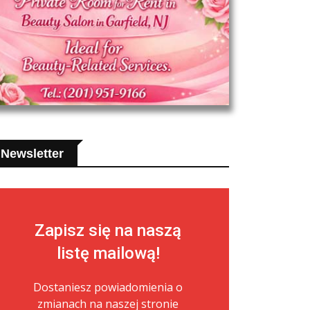
Newsletter
Zapisz się na naszą
listę mailową!
Dostaniesz powiadomienia o
zmianach na naszej stronie