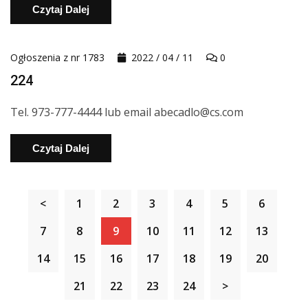
Czytaj Dalej
Ogłoszenia z nr 1783
2022 / 04 / 11
0
224
Tel. 973-777-4444 lub email abecadlo@cs.com
Czytaj Dalej
<
1
2
3
4
5
6
7
8
9
10
11
12
13
14
15
16
17
18
19
20
21
22
23
24
>