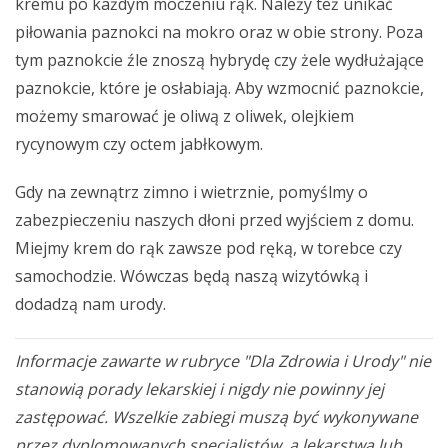
kremu po każdym moczeniu rąk. Należy też unikać
piłowania paznokci na mokro oraz w obie strony. Poza
tym paznokcie źle znoszą hybrydę czy żele wydłużające
paznokcie, które je osłabiają. Aby wzmocnić paznokcie,
możemy smarować je oliwą z oliwek, olejkiem
rycynowym czy octem jabłkowym.
Gdy na zewnątrz zimno i wietrznie, pomyślmy o
zabezpieczeniu naszych dłoni przed wyjściem z domu.
Miejmy krem do rąk zawsze pod ręką, w torebce czy
samochodzie. Wówczas będą naszą wizytówką i
dodadzą nam urody.
Informacje zawarte w rubryce "Dla Zdrowia i Urody" nie
stanowią porady lekarskiej i nigdy nie powinny jej
zastępować. Wszelkie zabiegi muszą być wykonywane
przez dyplomowanych specjalistów, a lekarstwa lub