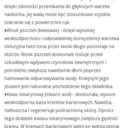
dzięki zdolności przenikania do głębszych warstw
naskórka. Jej wadą może być stosunkowo szybkie
ścieranie się z powierzchni rąk.
♦Wosk pszczeli (beeswax) - dzięki wysokiej
wodoodporności i odpowiedniej konsystencji warstwa
okluzyjna tworzona przez wosk długo pozostaje na
skórze. Wosk pszczeli doskonale izoluje przed
szkodliwym wpływem czynników zewnętrznych i
pośrednio zwiększa nawilżenie dłoni poprzez
hamowanie odparowywania wody. Kolejnym jego
plusem jest naturalne pochodzenie tego składnika.
♦Kwas stearynowy (stearic acid) - doskonała, wysoce
wodoodporna baza kremów barierowych. Nawilża,
natłuszcza i regeneruje podrażnioną skórę. Oprócz
tego dodatek kwasu stearynowego zwiększa gęstość
kremu. W kremach barierowych pełni on jednocześnie