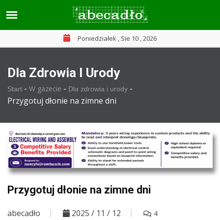
Poniedziałek , Sie 10 , 2026
Dla Zdrowia I Urody
-
-
-
W gazecie
Start
Dla zdrowia i urody
Przygotuj dłonie na zimne dni
Przygotuj dłonie na zimne dni
abecadło
2025 / 11 / 12
4