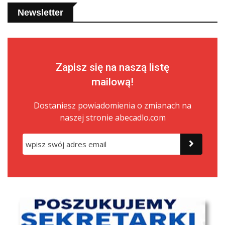
Newsletter
Zapisz się na naszą listę
mailową!
Dostaniesz powiadomienia o zmianach na
naszej stronie abecadlo.com