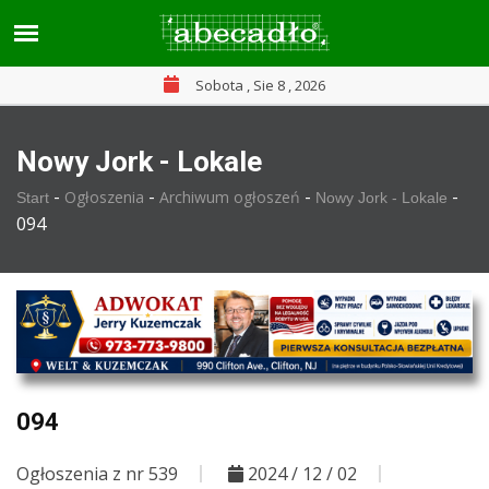
Sobota , Sie 8 , 2026
Nowy Jork - Lokale
-
-
-
-
Ogłoszenia
Archiwum ogłoszeń
Start
Nowy Jork - Lokale
094
094
Ogłoszenia z nr 539
2024 / 12 / 02